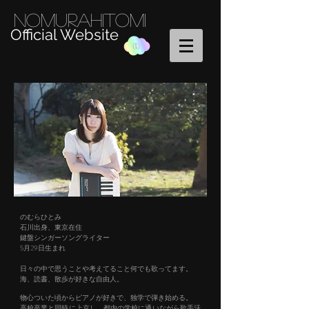
NomuraHitomi
Official Website
のむらひとみ
石川出身、東京在住
鍵盤シンガーソングライター
5月29日生まれ
日々の中で思うことや考えてること何でも歌ってます。
海、読書、散歩が好きな自由人。
物心ついた頃からピアノが好きで、独学で弾き始める。
高校卒業と同時に上京し、都内の学校に通いながら歌手活